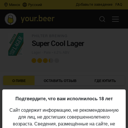
Добавьте заведение
FAQ
Минск
Русский
PHILTER BREWING
Super Cool Lager
Lager - Pale
• 4,2% ABV
О ПИВЕ
ОСТАВИТЬ ОТЗЫВ
ГДЕ КУПИТЬ
Philter Brewing
Пивоварня:
Подтвердите, что вам исполнилось 18 лет
Lager - Pale
Стиль:
Сайт содержит информацию, не рекомендованную
4,2%
Алкоголь:
для лиц, не достигших совершеннолетнего
Начало
возраста. Сведения, размещённые на сайте, не
18.02.2023
выпуска: