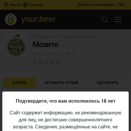
Добавьте заведение
FAQ
Минск
Русский
ПЕРВАЯ ЧАСТНАЯ ДИСТИЛЯРНЯ
Мохито
Cider - Sweet
• 5,0% ABV
О ПИВЕ
ОСТАВИТЬ ОТЗЫВ
ГДЕ КУПИТЬ
Первая частная Дистилярня
Пивоварня:
Подтвердите, что вам исполнилось 18 лет
Cider - Sweet
Стиль:
Сайт содержит информацию, не рекомендованную
5,0%
Алкоголь:
для лиц, не достигших совершеннолетнего
Начало
возраста. Сведения, размещённые на сайте, не
26.06.2026
выпуска: