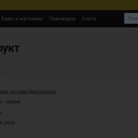
Поиск:
Бары и магазины
Пивоварни
Сорта
рукт
ТЬ
вая частная Дистилярня
r - Sweet
%
06.2026