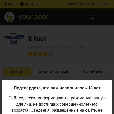
Добавьте заведение
FAQ
Минск
Русский
PARADOX
8 Knot
Barleywine - English
• 6,8% ABV • 30 IBU
О ПИВЕ
ОСТАВИТЬ ОТЗЫВ
ГДЕ КУПИТЬ
Paradox
Пивоварня:
Подтвердите, что вам исполнилось 18 лет
Barleywine - English
Стиль:
Сайт содержит информацию, не рекомендованную
6,8%
Алкоголь:
для лиц, не достигших совершеннолетнего
30 IBU
Горечь:
возраста. Сведения, размещённые на сайте, не
Начало