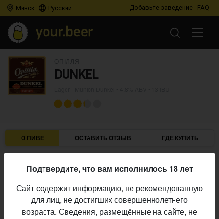
Добавьте заведение
FAQ
Минск
Русский
ОПІЛЛЯ
DUNKEL
Lager - Munich Dunkel
• 4,8% ABV • 13 IBU
О ПИВЕ
ОСТАВИТЬ ОТЗЫВ
ГДЕ КУПИТЬ
Опілля
Пивоварня:
Подтвердите, что вам исполнилось 18 лет
Lager - Munich Dunkel
Стиль:
Сайт содержит информацию, не рекомендованную
4,8%
Алкоголь:
для лиц, не достигших совершеннолетнего
13 IBU
Горечь:
возраста. Сведения, размещённые на сайте, не
Начало