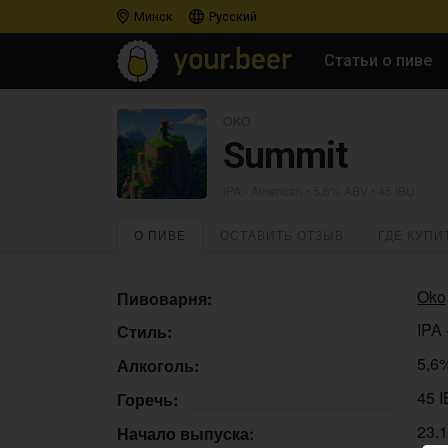
Минск
Русский
Статьи о пиве
OKO
Summit
IPA - American
• 5,6% ABV • 45 IBU
О ПИВЕ
ОСТАВИТЬ ОТЗЫВ
ГДЕ КУПИ
Oko
Пивоварня:
IPA 
Стиль:
5,6
Алкоголь:
45 
Горечь:
23.
Начало выпуска: