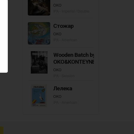
OKO
IPA - Imperial / Double
Стожар
OKO
IPA - American
Wooden Batch by
OKO&KONTEYNER
OKO
IPA - Session
Лелека
OKO
IPA - American