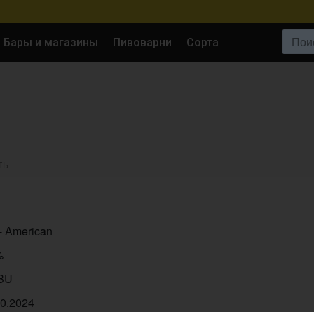
Поиск:
Бары и магазины
Пивоварни
Сорта
ТЬ
- American
%
IBU
10.2024