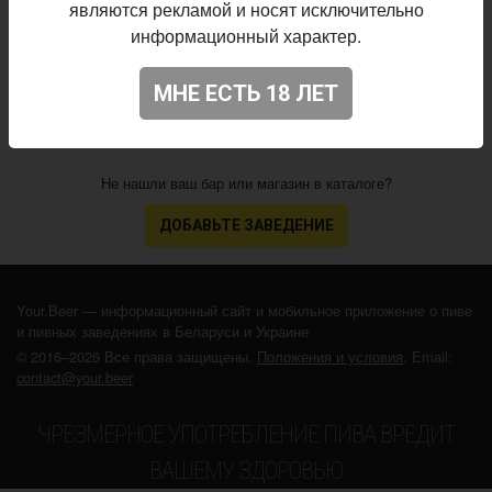
являются рекламой и носят исключительно
13.05.2025
выпуска:
информационный характер.
3.066
Оценка:
МНЕ ЕСТЬ 18 ЛЕТ
Не нашли ваш бар или магазин в каталоге?
ДОБАВЬТЕ ЗАВЕДЕНИЕ
Your.Beer — информационный сайт и мобильное приложение о пиве
и пивных заведениях в Беларуси и Украине
© 2016–2026 Все права защищены.
Положения и условия
. Email:
contact@your.beer
ЧРЕЗМЕРНОЕ УПОТРЕБЛЕНИЕ ПИВА ВРЕДИТ
ВАШЕМУ ЗДОРОВЬЮ