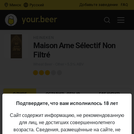
Добавьте заведение
FAQ
Минск
Русский
HEINEKEN
Maison Arne Sélectif Non
Filtré
Wheat Beer - Other
• 5,5% ABV
О ПИВЕ
ОСТАВИТЬ ОТЗЫВ
ГДЕ КУПИТЬ
Подтвердите, что вам исполнилось 18 лет
Heineken
Пивоварня:
Сайт содержит информацию, не рекомендованную
Wheat Beer - Other
Стиль:
для лиц, не достигших совершеннолетнего
5,5%
Алкоголь:
возраста. Сведения, размещённые на сайте, не
Начало