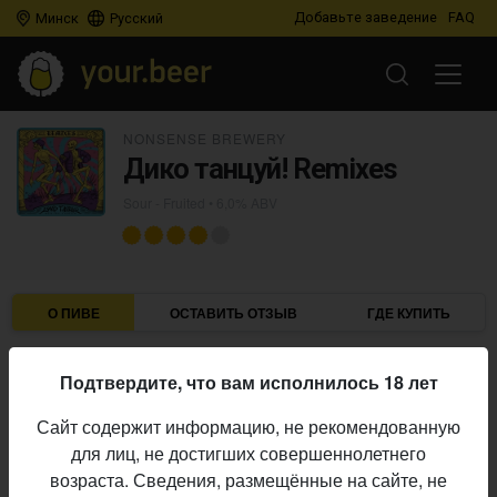
Добавьте заведение
FAQ
Минск
Русский
NONSENSE BREWERY
Дико танцуй! Remixes
Sour - Fruited
• 6,0% ABV
О ПИВЕ
ОСТАВИТЬ ОТЗЫВ
ГДЕ КУПИТЬ
NONSense Brewery
Пивоварня:
Подтвердите, что вам исполнилось 18 лет
Sour - Fruited
Стиль:
Сайт содержит информацию, не рекомендованную
6,0%
Алкоголь:
для лиц, не достигших совершеннолетнего
Начало
возраста. Сведения, размещённые на сайте, не
04.09.2024
выпуска: