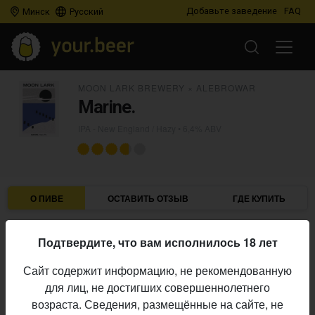
Добавьте заведение
FAQ
Минск
Русский
MOON LARK BREWERY
×
ALEBROWAR
Marine.
IPA - New England / Hazy
• 6,4% ABV
О ПИВЕ
ОСТАВИТЬ ОТЗЫВ
ГДЕ КУПИТЬ
Moon Lark Brewery
×
AleBrowar
Пивоварни:
Подтвердите, что вам исполнилось 18 лет
IPA - New England / Hazy
Стиль:
Сайт содержит информацию, не рекомендованную
6,4%
Алкоголь:
для лиц, не достигших совершеннолетнего
Начало
возраста. Сведения, размещённые на сайте, не
19.05.2026
выпуска: