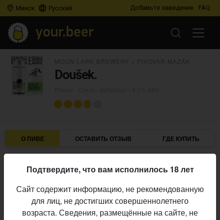
Добавьте заведение
FAQ
Минск
Русский
MOON LARK BREWERY
×
PIVOVAR MAZÁK
Doušek.
Pilsner - Czech / Bohemian
• 5,1% ABV
О ПИВЕ
ОСТАВИТЬ ОТЗЫВ
ГДЕ КУПИТЬ
Moon Lark Brewery
×
Pivovar Mazák
Пивоварни:
Подтвердите, что вам исполнилось 18 лет
Pilsner - Czech / Bohemian
Стиль:
Сайт содержит информацию, не рекомендованную
5,1%
Алкоголь:
для лиц, не достигших совершеннолетнего
Начало
возраста. Сведения, размещённые на сайте, не
09.04.2024
выпуска: