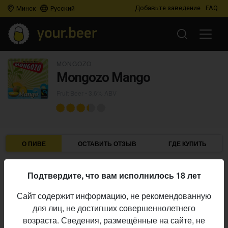
Добавьте заведение
FAQ
Минск
Русский
MONGOZO
Mongozo Mango
Fruit Beer
• 3,6% ABV
О ПИВЕ
ОСТАВИТЬ ОТЗЫВ
ГДЕ КУПИТЬ
Mongozo
Пивоварня:
Подтвердите, что вам исполнилось 18 лет
Fruit Beer
Стиль:
Сайт содержит информацию, не рекомендованную
3,6%
Алкоголь:
для лиц, не достигших совершеннолетнего
постоянный выпуск
Производство:
возраста. Сведения, размещённые на сайте, не
Начало