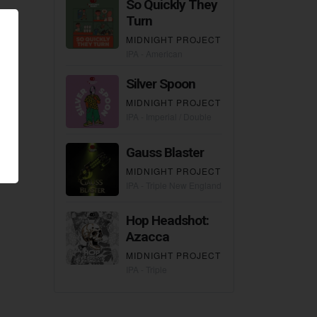
So Quickly They
Turn
on
е
MIDNIGHT PROJECT
IPA - American
Silver Spoon
MIDNIGHT PROJECT
IPA - Imperial / Double
Gauss Blaster
MIDNIGHT PROJECT
IPA - Triple New England / Hazy
Hop Headshot:
Azacca
MIDNIGHT PROJECT
IPA - Triple