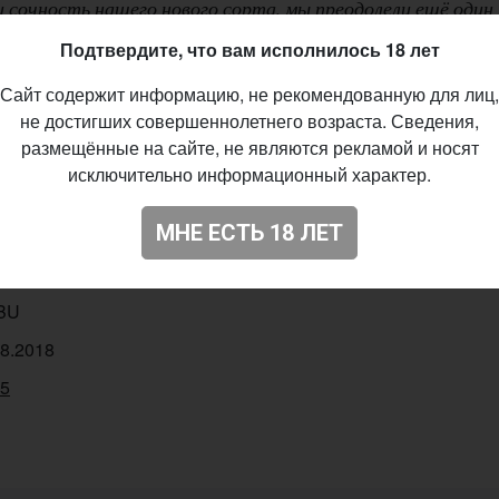
и сочность нашего нового сорта, мы преодолели ещё один
. Просим любить и жаловать, Your Quadruple Sour Passi
Подтвердите, что вам исполнилось 18 лет
торый призывает вас не обращать внимание на придуманны
Сайт содержит информацию, не рекомендованную для лиц,
определяете вы
не достигших совершеннолетнего возраста. Сведения,
размещённые на сайте, не являются рекламой и носят
исключительно информационный характер.
ight Project
МНЕ ЕСТЬ 18 ЛЕТ
 - Fruited
%
IBU
08.2018
55