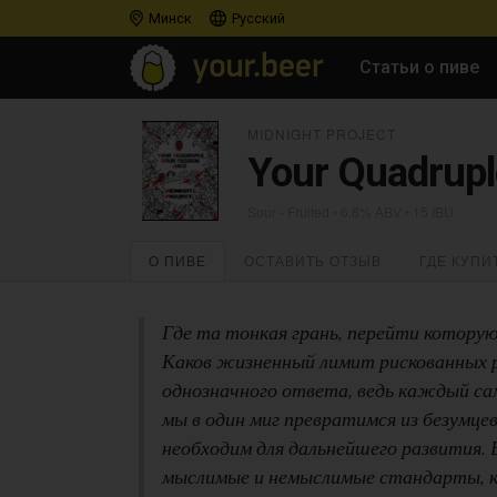
Минск
Русский
Статьи о пиве
MIDNIGHT PROJECT
Your Quadrupl
Sour - Fruited
• 6,8% ABV • 15 IBU
О ПИВЕ
ОСТАВИТЬ ОТЗЫВ
ГДЕ КУПИ
Где та тонкая грань, перейти котору
Каков жизненный лимит рискованных р
однозначного ответа, ведь каждый сам
мы в один миг превратимся из безумце
необходим для дальнейшего развития. 
мыслимые и немыслимые стандарты, к