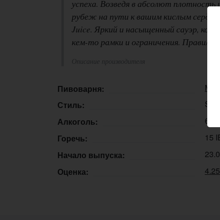
успеха. Возведя в абсолют плотность 
рубеж на пути к вашим кислым сердцам
Juice. Яркий и насыщенный сауэр, ко
кем-то рамки и ограничения. Правила 
Описание производителя
Midn
Пивоварня:
Sour
Стиль:
6,8
Алкоголь:
15 
Горечь:
23.
Начало выпуска:
4.2
Оценка: