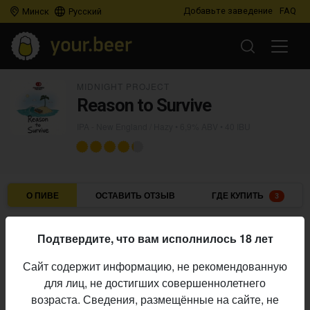
Добавьте заведение
FAQ
Минск
Русский
MIDNIGHT PROJECT
Reason to Survive
IPA - New England / Hazy
• 6,9% ABV • 40 IBU
О ПИВЕ
ОСТАВИТЬ ОТЗЫВ
ГДЕ КУПИТЬ
3
Midnight Project
Пивоварня:
Подтвердите, что вам исполнилось 18 лет
IPA - New England / Hazy
Стиль:
Сайт содержит информацию, не рекомендованную
6,9%
Алкоголь:
для лиц, не достигших совершеннолетнего
40 IBU
Горечь:
возраста. Сведения, размещённые на сайте, не
Начало