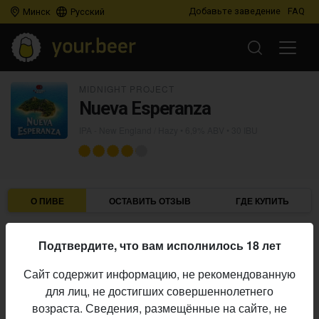
Добавьте заведение
FAQ
Минск
Русский
MIDNIGHT PROJECT
Nueva Esperanza
IPA - New England / Hazy
• 6,9% ABV • 30 IBU
О ПИВЕ
ОСТАВИТЬ ОТЗЫВ
ГДЕ КУПИТЬ
Midnight Project
Пивоварня:
Подтвердите, что вам исполнилось 18 лет
IPA - New England / Hazy
Стиль:
Сайт содержит информацию, не рекомендованную
6,9%
Алкоголь:
для лиц, не достигших совершеннолетнего
30 IBU
Горечь:
возраста. Сведения, размещённые на сайте, не
Начало