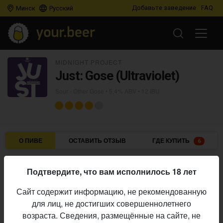
Добавьте заведение
FAQ
Минск
Русский
MIDNIGHT PROJECT
Just: Gose (Ultraviolet)
Sour - Other Gose
• 5,4% ABV • 12 IBU
О ПИВЕ
ОСТАВИТЬ ОТЗЫВ
ГДЕ КУПИТЬ
6
Midnight Project
Пивоварня:
Подтвердите, что вам исполнилось 18 лет
Sour - Other Gose
Стиль:
Сайт содержит информацию, не рекомендованную
5,4%
Алкоголь:
для лиц, не достигших совершеннолетнего
12 IBU
Горечь:
возраста. Сведения, размещённые на сайте, не
Начало