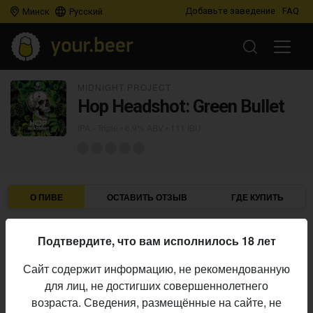
Добавьте заведение
FAQ
Минск
Русский
MIDNIGHT PROJECT
Hop Headshot: Green Bullet
IPA - Triple
• 6,9% ABV • 111 IBU
О ПИВЕ
ОСТАВИТЬ ОТЗЫВ
ГДЕ КУПИТЬ
Midnight Project
Пивоварня:
Подтвердите, что вам исполнилось 18 лет
IPA - Triple
Стиль:
Сайт содержит информацию, не рекомендованную
6,9%
Алкоголь:
для лиц, не достигших совершеннолетнего
111 IBU
Горечь:
возраста. Сведения, размещённые на сайте, не
Начало