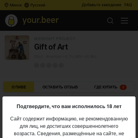
Добавьте заведение
FAQ
Минск
Русский
MIDNIGHT PROJECT
Gift of Art
Stout - American
• 6,7% ABV • 50 IBU
О ПИВЕ
ОСТАВИТЬ ОТЗЫВ
ГДЕ КУПИТЬ
3
Midnight Project
Пивоварня:
Подтвердите, что вам исполнилось 18 лет
Stout - American
Стиль:
Сайт содержит информацию, не рекомендованную
6,7%
Алкоголь:
для лиц, не достигших совершеннолетнего
50 IBU
Горечь:
возраста. Сведения, размещённые на сайте, не
Начало