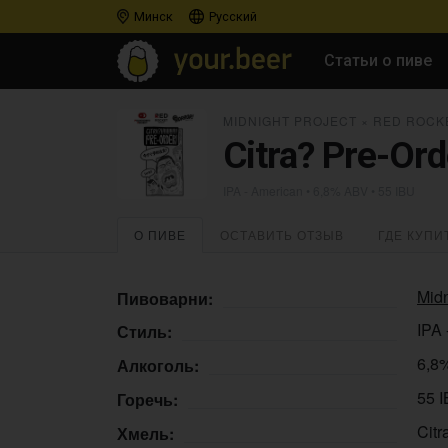
Минск
Русский
Статьи о пиве
MIDNIGHT PROJECT
×
RED ROCK
Citra? Pre-Ord
IPA - American
• 6,8% ABV • 55 IBU
О ПИВЕ
ОСТАВИТЬ ОТЗЫВ
ГДЕ КУПИ
Midn
Пивоварни:
IPA 
Стиль:
6,8
Алкоголь:
55 
Горечь:
Citr
Хмель: