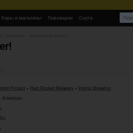
Поиск:
Бары и магазины
Пивоварни
Сорта
ET BREWERY
×
HORROR BREWING
er!
ТЬ
ight Project
×
Red Rocket Brewery
×
Horror Brewing
- American
%
IBU
a