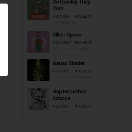
So Quickly They
Turn
MIDNIGHT PROJECT
IPA - American
Silver Spoon
MIDNIGHT PROJECT
IPA - Imperial / Double
Gauss Blaster
MIDNIGHT PROJECT
IPA - Triple New England / Hazy
Hop Headshot:
Azacca
MIDNIGHT PROJECT
IPA - Triple