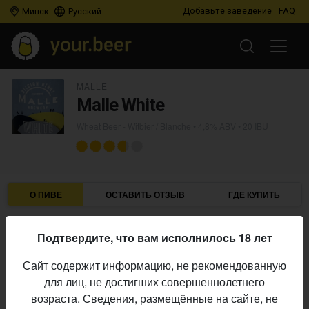
Добавьте заведение
FAQ
Минск
Русский
MALLE
Malle White
Wheat Beer - Witbier / Blanche
• 4,8% ABV • 20 IBU
О ПИВЕ
ОСТАВИТЬ ОТЗЫВ
ГДЕ КУПИТЬ
Malle
Пивоварня:
Подтвердите, что вам исполнилось 18 лет
Wheat Beer - Witbier / Blanche
Стиль:
Сайт содержит информацию, не рекомендованную
4,8%
Алкоголь:
для лиц, не достигших совершеннолетнего
20 IBU
Горечь:
возраста. Сведения, размещённые на сайте, не
Начало