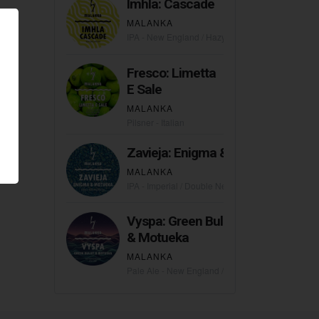
Imhla: Cascade
MALANKA
IPA - New England / Hazy
Fresco: Limetta
E Sale
MALANKA
Pilsner - Italian
Zavieja: Enigma & Motueka
MALANKA
IPA - Imperial / Double New England / Hazy
Vyspa: Green Bullet
& Motueka
MALANKA
Pale Ale - New England / Hazy