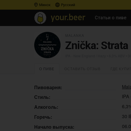
Минск
Русский
Статьи о пиве
MALANKA
Znička: Strata
IPA - New England / Hazy
• 6,3% ABV • 3
О ПИВЕ
ОСТАВИТЬ ОТЗЫВ
ГДЕ КУПИ
Mal
Пивоварня:
IPA 
Стиль:
6,3
Алкоголь:
30 
Горечь:
06.
Начало выпуска: