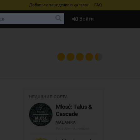
Добавьте заведение
в каталог
FAQ
Войти
НЕДАВНИЕ СОРТА
Mlosć: Talus &
Cascade
MALANKA
Pale Ale - American