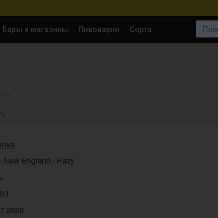
Поиск:
Бары и магазины
Пивоварни
Сорта
0 IBU
ТЬ
anka
- New England / Hazy
%
IBU
07.2026