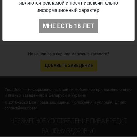
являются рекламой и носят исключительно
Начало
30.06.2026
выпуска:
информационный характер.
4.444
Оценка:
МНЕ ЕСТЬ 18 ЛЕТ
Не нашли ваш бар или магазин в каталоге?
ДОБАВЬТЕ ЗАВЕДЕНИЕ
Your.Beer — информационный сайт и мобильное приложение о пиве
и пивных заведениях в Беларуси и Украине
© 2016–2026 Все права защищены.
Положения и условия
. Email:
contact@your.beer
ЧРЕЗМЕРНОЕ УПОТРЕБЛЕНИЕ ПИВА ВРЕДИТ
ВАШЕМУ ЗДОРОВЬЮ