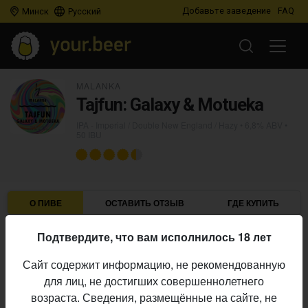
Добавьте заведение
FAQ
Минск
Русский
MALANKA
Tajfun: Galaxy & Motueka
IPA - Imperial / Double New England / Hazy
• 6,8% ABV •
50 IBU
О ПИВЕ
ОСТАВИТЬ ОТЗЫВ
ГДЕ КУПИТЬ
Подтвердите, что вам исполнилось 18 лет
Malanka
Пивоварня:
IPA - Imperial / Double New England / Hazy
Стиль:
Сайт содержит информацию, не рекомендованную
6,8%
Алкоголь:
для лиц, не достигших совершеннолетнего
50 IBU
возраста. Сведения, размещённые на сайте, не
Горечь: