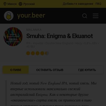
Добавьте заведение
FAQ
Минск
Русский
MALANKA
Smuha: Enigma & Ekuanot
IPA - Imperial / Double New England / Hazy
• 6,8% ABV •
40 IBU
О ПИВЕ
ОСТАВИТЬ ОТЗЫВ
ГДЕ КУПИТЬ
Новый год, новый New England IPA, новый хмель. Мы
впервые использовали максимально свежий
австралийский Enigma. Как и некоторые другие
«океанические» сорта хмеля, он привносит в пиво
винные оттенки, а также тона ананаса и личи.