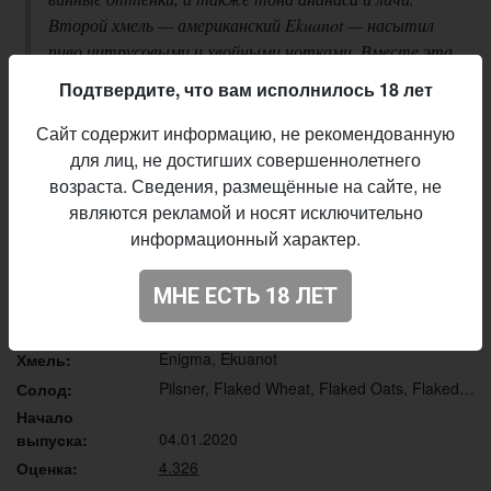
Второй хмель — американский Ekuanot — насытил
пиво цитрусовыми и хвойными нотками. Вместе эта
смесь даёт интересный и сложный профиль, а
Подтвердите, что вам исполнилось 18 лет
также приятную, длительную, но чрезмерную горечь
в послевкусии
Сайт содержит информацию, не рекомендованную
для лиц, не достигших совершеннолетнего
Описание производителя
возраста. Сведения, размещённые на сайте, не
являются рекламой и носят исключительно
Malanka
Пивоварня:
информационный характер.
IPA - Imperial / Double New England / Hazy
Стиль:
18,0%
Плотность:
МНЕ ЕСТЬ 18 ЛЕТ
6,8%
Алкоголь:
40 IBU
Горечь:
Enigma, Ekuanot
Хмель:
Pilsner, Flaked Wheat, Flaked Oats, Flaked Rye
Солод:
Начало
04.01.2020
выпуска:
4.326
Оценка: