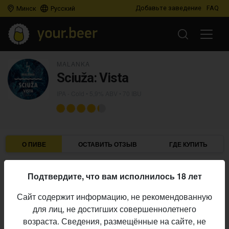
Добавьте заведение
FAQ
Минск
Русский
MALANKA
Sciuža: Vista
IPA - Cold
• 5,9% ABV • 70 IBU
О ПИВЕ
ОСТАВИТЬ ОТЗЫВ
ГДЕ КУПИТЬ
Malanka
Пивоварня:
Подтвердите, что вам исполнилось 18 лет
IPA - Cold
Стиль:
Сайт содержит информацию, не рекомендованную
5,9%
Алкоголь:
для лиц, не достигших совершеннолетнего
70 IBU
Горечь:
возраста. Сведения, размещённые на сайте, не
Начало