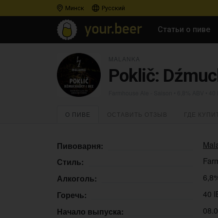
Минск
Русский
Статьи о пиве
MALANKA
Poklič: Dźmuc
Farmhouse Ale - Saison
• 6,8% ABV • 40
О ПИВЕ
ОСТАВИТЬ ОТЗЫВ
ГДЕ КУПИ
Mal
Пивоварня:
Far
Стиль:
6,8
Алкоголь:
40 
Горечь:
08.
Начало выпуска: