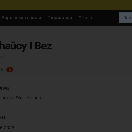
Поиск:
Бары и магазины
Пивоварни
Сорта
haŭcy I Bez
 IBU
ТЬ
2
anka
mhouse Ale - Saison
%
IBU
06.2026