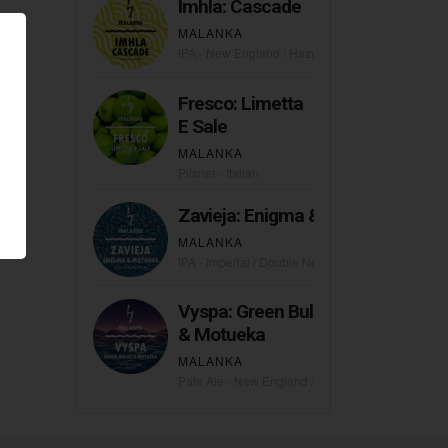
Imhla: Cascade
MALANKA
IPA - New England / Hazy
Fresco: Limetta
E Sale
MALANKA
Pilsner - Italian
Zavieja: Enigma & Motueka
MALANKA
IPA - Imperial / Double New England / Hazy
Vyspa: Green Bullet
& Motueka
MALANKA
Pale Ale - New England / Hazy