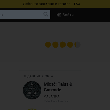
Добавьте заведение
в каталог
FAQ
Войти
НЕДАВНИЕ СОРТА
Mlosć: Talus &
Cascade
MALANKA
Pale Ale - American