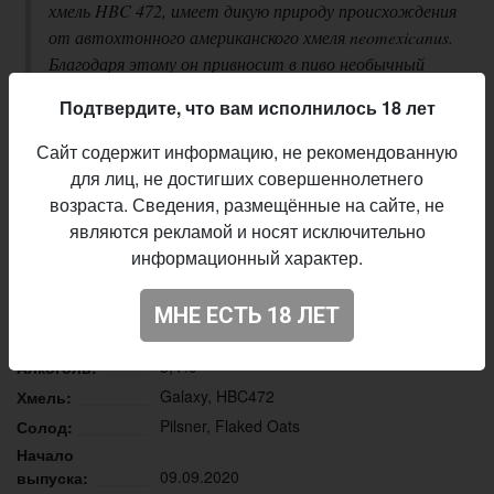
хмель HBC 472, имеет дикую природу происхождения
от автохтонного американского хмеля neomexicanus.
Благодаря этому он привносит в пиво необычный
кокосовый профиль, а также древесно-ванильные
Подтвердите, что вам исполнилось 18 лет
тона. Смесь этих вкусо-ароматических красок
делает запах и вкус «Мро́іва»
(«марево, мираж» —
Сайт содержит информацию, не рекомендованную
по-русски)
очень насыщенным, несмотря на совсем
для лиц, не достигших совершеннолетнего
лёгкое тело.
возраста. Сведения, размещённые на сайте, не
являются рекламой и носят исключительно
Описание производителя
информационный характер.
Malanka
Пивоварня:
Pale Ale - New England / Hazy
Стиль:
МНЕ ЕСТЬ 18 ЛЕТ
13,0%
Плотность:
3,4%
Алкоголь:
Galaxy, HBC472
Хмель:
Pilsner, Flaked Oats
Солод:
Начало
09.09.2020
выпуска: