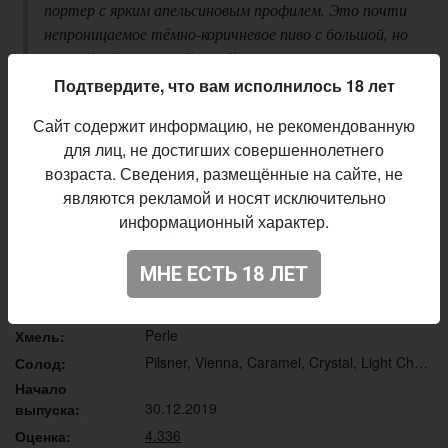
портер с ярким апельсиновым профилем. Это почти
непроницаемое тёмно-коричневое пиво с большой, но
нестойкий зернистой пеной, которое имеет
цитрусовый запах с нотами шоколада и бисквита.
Подтвердите, что вам исполнилось 18 лет
Вкус сладкий, солодово-карамельный с апельсиновыми
Сайт содержит информацию, не рекомендованную
оттенками. В послевкусии — длительный фруктовый
для лиц, не достигших совершеннолетнего
фон и слегка заметные хмелевые тона
возраста. Сведения, размещённые на сайте, не
Описание производителя
являются рекламой и носят исключительно
информационный характер.
Malanka
Пивоварня:
Porter - Imperial / Double
Стиль:
МНЕ ЕСТЬ 18 ЛЕТ
29,0%
Плотность:
6,8%
Алкоголь:
Perle
Хмель:
Pilsner, Vienna, Caramel, Crystal, Light Chocolate, Flaked Oats
Солод:
Начало
30.12.2019
выпуска:
4.336
Оценка: