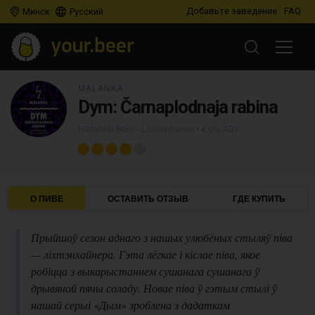
Добавьте заведение
FAQ
Минск
Русский
MALANKA
Dym: Čarnaplodnaja rabina
Historical Beer - Lichtenhainer
• 4,0% ABV
О ПИВЕ
ОСТАВИТЬ ОТЗЫВ
ГДЕ КУПИТЬ
Прыйшоў сезон аднаго з нашых улюбёных стыляў піва
— ліхтэнхайнера. Гэта лёгкае і кіслае піва, якое
робіцца з выкарыстаннем сушанага сушанага ў
дрывяной пячы соладу. Новае піва ў гэтым стылі ў
нашай серыі «Дым» зроблена з дадаткам