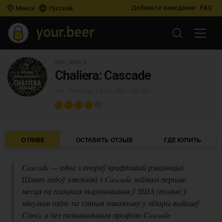
Добавьте заведение
FAQ
Минск
Русский
MALANKA
Chaliera: Cascade
IPA - American
• 6,5% ABV • 50 IBU
О ПИВЕ
ОСТАВИТЬ ОТЗЫВ
ГДЕ КУПИТЬ
Cascade — адна з апораў крафтавай рэвалюцыі.
Шмат гадоў хмельнікі з Cascade займалі першае
месца па плошчах вырошчвання ў ЗША (толькі ў
мінулым годзе па гэтым паказчыку у лідары выйшаў
Citra), а без пазнавальнага профілю Cascade