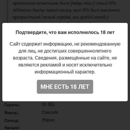
практычна немагчыма было ўявіць піва ў стылі IPA.
Аддаючы даніну павагі часам, калі IPA былі выключна
празрыстымі і вельмі горкімі, мы зрабілі напой у
такім класічным выглядзе. Залаціста-бурштынавы
колер, чысты хмелевы пах з адценнямі грэйпфрута і
Подтвердите, что вам исполнилось 18 лет
свежаскошанай травы, грунтоўная соладавая база,
Сайт содержит информацию, не рекомендованную
працяглая горыч і бязмежная настальгія — менавіта
для лиц, не достигших совершеннолетнего
такой атрымалася наша «Халера».
возраста. Сведения, размещённые на сайте, не
Описание производителя
являются рекламой и носят исключительно
информационный характер.
Malanka
Пивоварня:
IPA - American
Стиль:
МНЕ ЕСТЬ 18 ЛЕТ
15,0%
Плотность:
6,5%
Алкоголь:
50 IBU
Горечь:
Cascade
Хмель:
Pilsner
Солод:
Начало