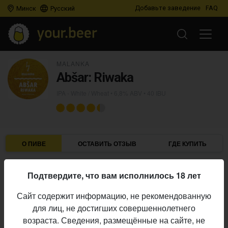
Добавьте заведение
FAQ
Минск
Русский
MALANKA
Abšar: Riwaka
IPA - White / Wheat
• 6,8% ABV • 40 IBU
О ПИВЕ
ОСТАВИТЬ ОТЗЫВ
ГДЕ КУПИТЬ
Malanka
Пивоварня:
Подтвердите, что вам исполнилось 18 лет
IPA - White / Wheat
Стиль:
Сайт содержит информацию, не рекомендованную
6,8%
Алкоголь:
для лиц, не достигших совершеннолетнего
40 IBU
Горечь:
возраста. Сведения, размещённые на сайте, не
Начало