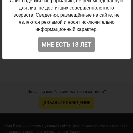
Сайт содержит информацию, не рекомендованную
для лиц, не достигших совершеннолетнего
Описание производителя
возраста. Сведения, размещённые на сайте, не
Mad Frog Brewery
Пивоварня:
являются рекламой и носят исключительно
Mead - Cyser
Стиль:
информационный характер.
6,8%
Алкоголь:
Начало
МНЕ ЕСТЬ 18 ЛЕТ
20.09.2024
выпуска:
4.568
Оценка:
Не нашли ваш бар или магазин в каталоге?
ДОБАВЬТЕ ЗАВЕДЕНИЕ
Your.Beer — информационный сайт и мобильное приложение о пиве
и пивных заведениях в Беларуси и Украине