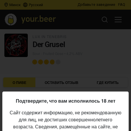
Добавьте заведение
FAQ
Минск
Русский
LUX IN TENEBRIS
Der Grusel
Sour - Fruited Gose
• 4,2% ABV
О ПИВЕ
ОСТАВИТЬ ОТЗЫВ
ГДЕ КУПИТЬ
Lux in Tenebris
Пивоварня:
Подтвердите, что вам исполнилось 18 лет
Sour - Fruited Gose
Стиль:
Сайт содержит информацию, не рекомендованную
4,2%
Алкоголь:
для лиц, не достигших совершеннолетнего
Raspberry, Peppermint
обавки:
возраста. Сведения, размещённые на сайте, не
Начало