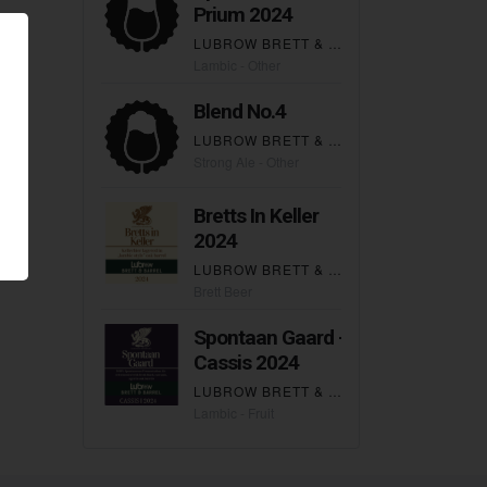
Prium 2024
LUBROW BRETT & BARREL
Lambic - Other
Blend No.4
LUBROW BRETT & BARREL
Strong Ale - Other
Bretts In Keller
2024
LUBROW BRETT & BARREL
Brett Beer
Spontaan Gaard -
Cassis 2024
LUBROW BRETT & BARREL
Lambic - Fruit