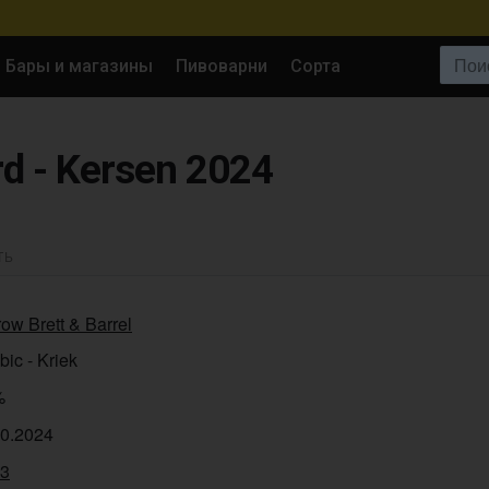
Поиск:
Бары и магазины
Пивоварни
Сорта
d - Kersen 2024
ТЬ
ow Brett & Barrel
ic - Kriek
%
10.2024
43