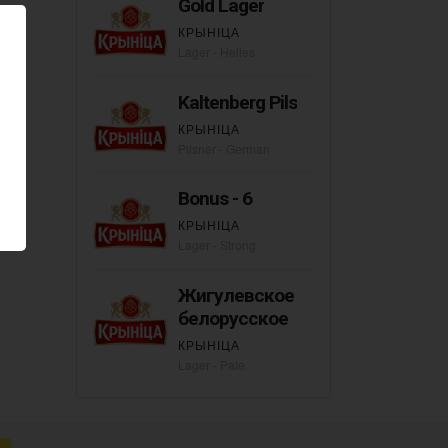
Gold Lager
КРЫНІЦА
Lager - Helles
Kaltenberg Pils
КРЫНІЦА
Pilsner - German
Bonus - 6
КРЫНІЦА
Lager - Strong
Жигулевское
белорусское
КРЫНІЦА
Lager - Pale