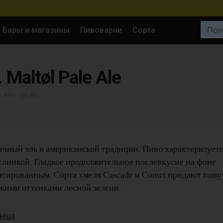
Поиск:
Бары и магазины
Пивоварни
Сорта
 Maltøl Pale Ale
% ABV • 25 IBU
ный эль в американской традиции. Пиво характеризует
слинкой. Гладкое продолжительное послевкусие на фоне
ансированным. Сорта хмеля Cascade и Comet придают пиву
жими оттенками лесной зелени.
ніца