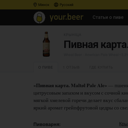
Минск
Русский
Статьи о пиве
КРЫНІЦА
Пивная карта.
Wheat Beer - American Pale Wheat
• 5,3
О ПИВЕ
1 ОТЗЫВ
ГДЕ КУПИТЬ
«Пивная карта. Maltøl Pale Ale»
— пшенич
цитрусовым запахом и вкусом с сочной ки
мягкой хмелевой горечи делает вкус сбал
яркий аромат грейпфрутовой цедры со све
Кры
Пивоварня: