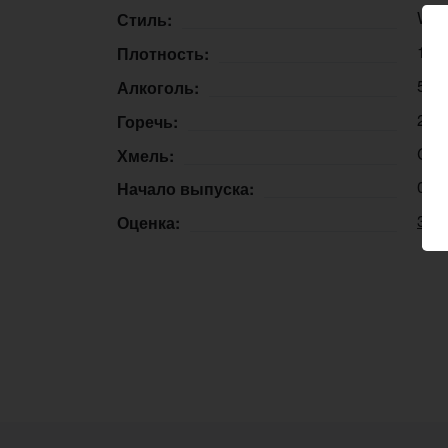
Whe
Стиль:
12,
Плотность:
5,3
Алкоголь:
25 
Горечь:
Cas
Хмель:
08.
Начало выпуска:
3.3
Оценка: