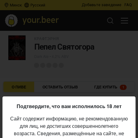
Добавьте заведение
FAQ
Минск
Русский
КРАФТЭРНЯ
Пепел Святогора
Dark Ale
• 4,2% ABV
О ПИВЕ
ОСТАВИТЬ ОТЗЫВ
ГДЕ КУПИТЬ
1
Крафтэрня
Пивоварня:
Подтвердите, что вам исполнилось 18 лет
Dark Ale
Стиль:
Сайт содержит информацию, не рекомендованную
4,2%
Алкоголь:
для лиц, не достигших совершеннолетнего
Начало
возраста. Сведения, размещённые на сайте, не
15.05.2026
выпуска: