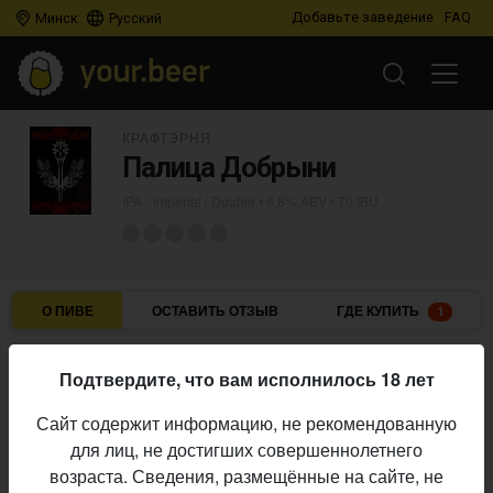
Добавьте заведение
FAQ
Минск
Русский
КРАФТЭРНЯ
Палица Добрыни
IPA - Imperial / Double
• 6,8% ABV • 70 IBU
О ПИВЕ
ОСТАВИТЬ ОТЗЫВ
ГДЕ КУПИТЬ
1
Крафтэрня
Пивоварня:
Подтвердите, что вам исполнилось 18 лет
IPA - Imperial / Double
Стиль:
Сайт содержит информацию, не рекомендованную
6,8%
Алкоголь:
для лиц, не достигших совершеннолетнего
70 IBU
Горечь:
возраста. Сведения, размещённые на сайте, не
Начало