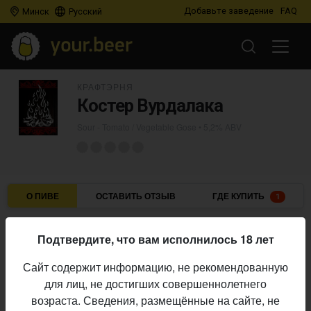
Добавьте заведение
FAQ
Минск
Русский
КРАФТЭРНЯ
Костер Вурдалака
Sour - Tomato / Vegetable Gose
• 5,2% ABV
О ПИВЕ
ОСТАВИТЬ ОТЗЫВ
ГДЕ КУПИТЬ
1
Крафтэрня
Пивоварня:
Подтвердите, что вам исполнилось 18 лет
Sour - Tomato / Vegetable Gose
Стиль:
Сайт содержит информацию, не рекомендованную
5,2%
Алкоголь:
для лиц, не достигших совершеннолетнего
Начало
возраста. Сведения, размещённые на сайте, не
13.05.2026
выпуска: