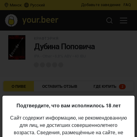
Добавьте заведение
FAQ
Минск
Русский
КРАФТЭРНЯ
Дубина Поповича
IPA - Other
• 6,8% ABV • 40 IBU
О ПИВЕ
ОСТАВИТЬ ОТЗЫВ
ГДЕ КУПИТЬ
2
Крафтэрня
Пивоварня:
Подтвердите, что вам исполнилось 18 лет
IPA - Other
Стиль:
Сайт содержит информацию, не рекомендованную
6,8%
Алкоголь:
для лиц, не достигших совершеннолетнего
40 IBU
Горечь:
возраста. Сведения, размещённые на сайте, не
Начало