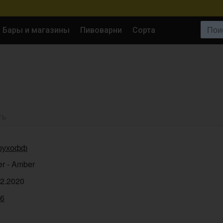
Поиск:
Бары и магазины
Пивоварни
Сорта
ТЬ
оухофф
er - Amber
12.2020
36