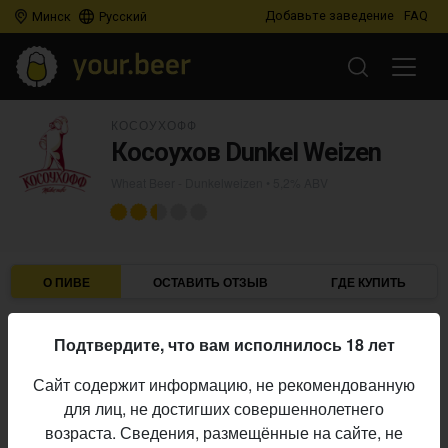
Добавьте заведение
FAQ
Минск
Русский
КОСОУХОФФ
Косоухов Dunkel Weizen
Wheat Beer - Dunkelweizen
• 5,2% ABV
О ПИВЕ
ОСТАВИТЬ ОТЗЫВ
ГДЕ КУПИТЬ
Косоухофф
Пивоварня:
Подтвердите, что вам исполнилось 18 лет
Wheat Beer - Dunkelweizen
Стиль:
Сайт содержит информацию, не рекомендованную
5,2%
Алкоголь:
для лиц, не достигших совершеннолетнего
Начало
возраста. Сведения, размещённые на сайте, не
04.03.2023
выпуска: