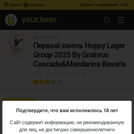
Добавьте заведение
FAQ
Минск
Русский
KNIGHTBERG
Первый хмель Hoppy Lager
Group 2025 By Grainrus
Cascade&Mandarina Bavaria
Lager - Other
• 5,0% ABV • 30 IBU
О ПИВЕ
ОСТАВИТЬ ОТЗЫВ
ГДЕ КУПИТЬ
Подтвердите, что вам исполнилось 18 лет
Knightberg
Пивоварня:
Сайт содержит информацию, не рекомендованную
Lager - Other
Стиль:
для лиц, не достигших совершеннолетнего