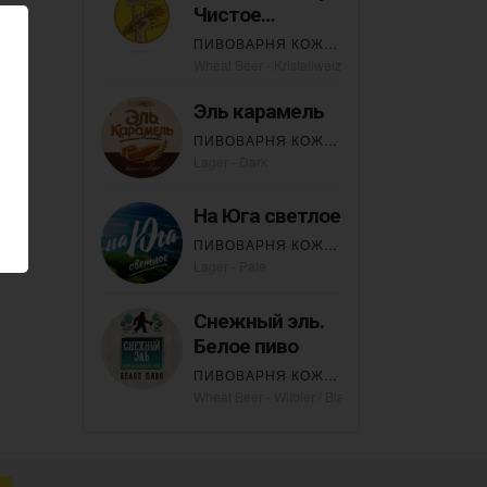
Чистое
Пшеничное
ПИВОВАРНЯ КОЖЕВНИКОВО
Wheat Beer - Kristallweizen
Эль карамель
ПИВОВАРНЯ КОЖЕВНИКОВО
Lager - Dark
На Юга светлое
ПИВОВАРНЯ КОЖЕВНИКОВО
Lager - Pale
Снежный эль.
Белое пиво
ПИВОВАРНЯ КОЖЕВНИКОВО
Wheat Beer - Witbier / Blanche