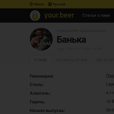
Минск
Русский
Статьи о пиве
ПИВОВАРНЯ КОЖЕВНИКОВО
Банька
Lager - Pale
• 4,1% ABV • 10 IBU
О ПИВЕ
ОСТАВИТЬ ОТЗЫВ
ГДЕ КУПИ
Пив
Пивоварня:
Lage
Стиль:
4,1
Алкоголь:
10 
Горечь:
09.
Начало выпуска: