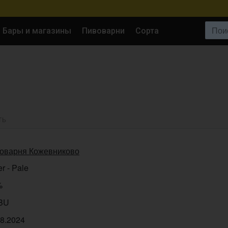
Поиск:
Бары и магазины
Пивоварни
Сорта
ТЬ
оварня Кожевниково
r - Pale
%
IBU
08.2024