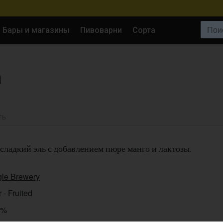
Поиск:
Бары и магазины
Пивоварни
Сорта
a
ТЬ
ладкий эль с добавлением пюре манго и лактозы.
gle Brewery
 - Fruited
0%