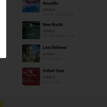
Amarillo
JUNGLE
Pale Ale - New England / Hazy
New Route
JUNGLE
IPA - New England / Hazy
Last Believer
JUNGLE
IPA - American
Velvet Sour
JUNGLE
Sour - Fruited