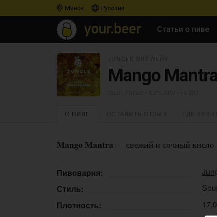
Минск
Русский
Статьи о пиве
JUNGLE BREWERY
Mango Mantr
Sour - Fruited
• 6,2% ABV • 14 IBU
О ПИВЕ
ОСТАВИТЬ ОТЗЫВ
ГДЕ КУПИ
Mango Mantra
— свежий и сочный кисло-с
Jun
Пивоварня:
Sour
Стиль:
17,
Плотность: