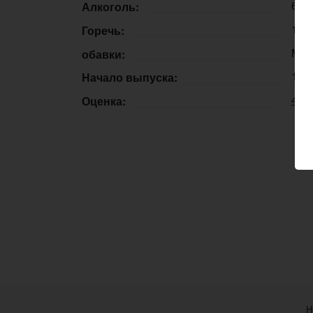
6,2
Алкоголь:
14 
Горечь:
Man
обавки:
11.
Начало выпуска:
4.18
Оценка:
Н