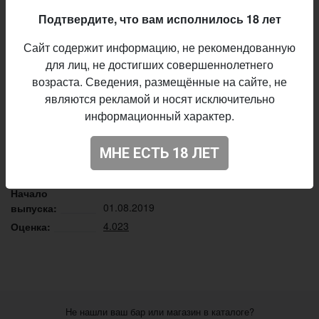
немножко лактозы для полноты вкуса
Подтвердите, что вам исполнилось 18 лет
Описание производителя
Сайт содержит информацию, не рекомендованную
Jungle Brewery
Пивоварня:
для лиц, не достигших совершеннолетнего
IPA - Session
Стиль:
возраста. Сведения, размещённые на сайте, не
являются рекламой и носят исключительно
2,9%
Алкоголь:
информационный характер.
40 IBU
Горечь:
Chinook, Centennial, Simcoe, Citra, Mosaic
Хмель:
МНЕ ЕСТЬ 18 ЛЕТ
Maris Otter
Солод:
Lactose
обавки:
Начало
01.08.2019
выпуска:
4.023
Оценка:
Не нашли ваш бар или магазин в каталоге?