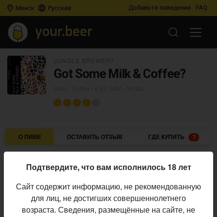
Добавьте заведение
FAQ
Минск
Русский
JUNGLE BREWERY
Got Some Milk & Coffee?
Stout - Coffee
• 6,5% ABV • 30 IBU
О ПИВЕ
ОСТАВИТЬ ОТЗЫВ
ГДЕ КУПИТЬ
7
Jungle Brewery
Пивоварня:
Подтвердите, что вам исполнилось 18 лет
Stout - Coffee
Стиль:
Сайт содержит информацию, не рекомендованную
6,5%
Алкоголь:
для лиц, не достигших совершеннолетнего
30 IBU
Горечь:
возраста. Сведения, размещённые на сайте, не
Начало