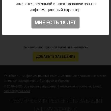
являются рекламой и носят исключительно
Начало
информационный характер.
03.01.2020
выпуска:
4.037
Оценка:
МНЕ ЕСТЬ 18 ЛЕТ
Не нашли ваш бар или магазин в каталоге?
ДОБАВЬТЕ ЗАВЕДЕНИЕ
Your.Beer — информационный сайт и мобильное приложение о пиве
и пивных заведениях в Беларуси и Украине
© 2016–2026 Все права защищены.
Положения и условия
. Email:
contact@your.beer
ЧРЕЗМЕРНОЕ УПОТРЕБЛЕНИЕ ПИВА ВРЕДИТ
ВАШЕМУ ЗДОРОВЬЮ