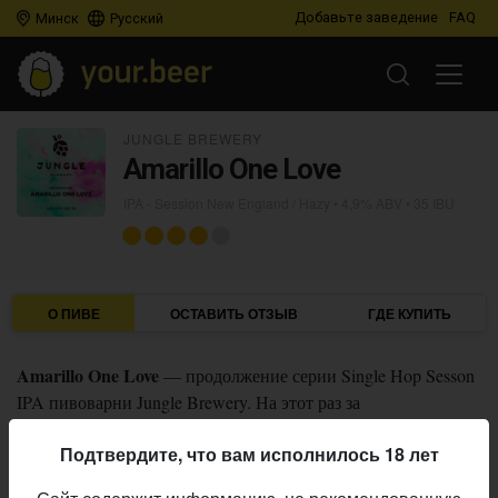
Добавьте заведение
FAQ
Минск
Русский
JUNGLE BREWERY
Amarillo One Love
IPA - Session New England / Hazy
• 4,9% ABV • 35 IBU
О ПИВЕ
ОСТАВИТЬ ОТЗЫВ
ГДЕ КУПИТЬ
Amarillo One Love
— продолжение серии Single Hop Sesson
IPA пивоварни Jungle Brewery. На этот раз за
вкусоароматику в пиве отвечает хмель Amarillo.
Подтвердите, что вам исполнилось 18 лет
Jungle Brewery
Пивоварня: