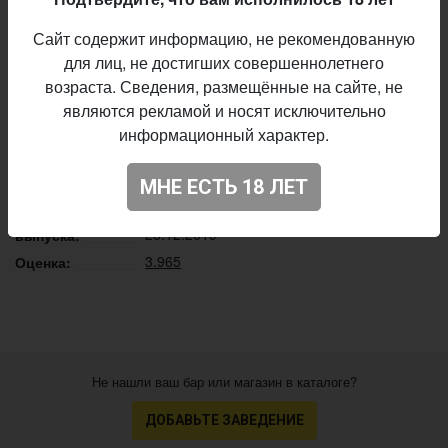
сосновый аромат, ощутимая характерная приятная
горчинка, янтарный слегка затуманенный цвет
Сайт содержит информацию, не рекомендованную
для лиц, не достигших совершеннолетнего
Описание производителя
возраста. Сведения, размещённые на сайте, не
Hops Brewery
Пивоварня:
являются рекламой и носят исключительно
информационный характер.
IPA - American
Стиль:
5,8%
Алкоголь:
МНЕ ЕСТЬ 18 ЛЕТ
45 IBU
Горечь:
Начало
26.12.2019
выпуска:
3.965
Оценка:
Не нашли ваш бар или магазин в каталоге?
ДОБАВЬТЕ ЗАВЕДЕНИЕ