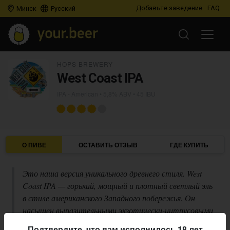
Добавьте заведение
FAQ
Минск
Русский
HOPS BREWERY
West Coast IPA
IPA - American
• 5,8% ABV • 45 IBU
О ПИВЕ
ОСТАВИТЬ ОТЗЫВ
ГДЕ КУПИТЬ
Это наша версия уникального древнего стиля. West
Coast IPA — горький, мощный и плотный светлый эль
в стиле американского Западного побережья. Он
насыщен выразительными экзотически-цитрусовыми
тонами, цветочными оттенками и легкий намек на
Подтвердите, что вам исполнилось 18 лет