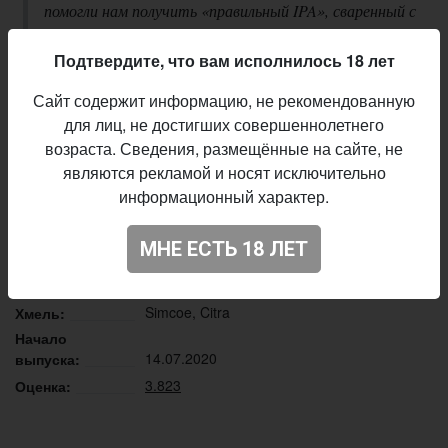
помогли нам получить «правильный IPA», сваренный с
добавлением американского хмеля, который прошёл
инновационный криогенный процесс — Simcoe CRYO®
Подтвердите, что вам исполнилось 18 лет
и Citra CRYO®. Средняя карбонизация, свежая
Сайт содержит информацию, не рекомендованную
мощная хмелевая горечь в начале и приятно уходящая
для лиц, не достигших совершеннолетнего
в финале.
возраста. Сведения, размещённые на сайте, не
Описание производителя
являются рекламой и носят исключительно
информационный характер.
Hops Brewery
Пивоварня:
IPA - American
Стиль:
МНЕ ЕСТЬ 18 ЛЕТ
6,6%
Алкоголь:
45 IBU
Горечь:
Simcoe, Citra
Хмель:
Начало
14.07.2020
выпуска:
3.823
Оценка: