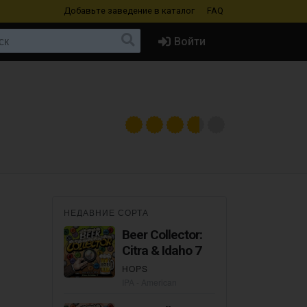
Добавьте заведение
в каталог
FAQ
Войти
НЕДАВНИЕ СОРТА
Beer Collector:
Citra & Idaho 7
HOPS
IPA - American