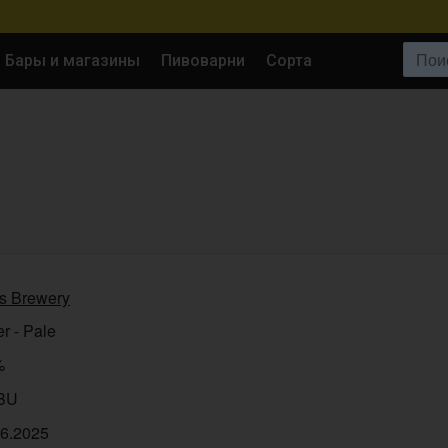
Поиск:
Бары и магазины
Пивоварни
Сорта
s Brewery
r - Pale
%
IBU
06.2025