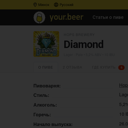
Минск
Русский
Статьи о пиве
HOPS BREWERY
Diamond
Lager - Pale
• 5,2% ABV • 10 IBU
О ПИВЕ
2 ОТЗЫВА
ГДЕ КУПИТЬ
6
Hop
Пивоварня:
Lage
Стиль:
5,2
Алкоголь:
10 
Горечь:
26.
Начало выпуска: