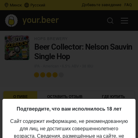
Добавьте заведение
FAQ
Минск
Русский
HOPS BREWERY
Beer Collector: Nelson Sauvin
Single Hop
IPA - American
• 6,5% ABV • 38 IBU
О ПИВЕ
ОСТАВИТЬ ОТЗЫВ
ГДЕ КУПИТЬ
Подтвердите, что вам исполнилось 18 лет
Hops Brewery
Пивоварня:
Сайт содержит информацию, не рекомендованную
IPA - American
Стиль:
для лиц, не достигших совершеннолетнего
6,5%
Алкоголь:
возраста. Сведения, размещённые на сайте, не